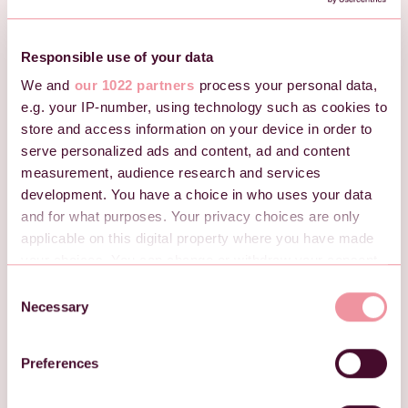
betalingsmetoder, og vår venteliste vil hjelpe deg
med å fylle opp lokalet ditt automatisk.
Responsible use of your data
We and
our 1022 partners
process your personal data,
e.g. your IP-number, using technology such as cookies to
store and access information on your device in order to
serve personalized ads and content, ad and content
measurement, audience research and services
development. You have a choice in who uses your data
and for what purposes. Your privacy choices are only
applicable on this digital property where you have made
your choices. You can change or withdraw your consent
any time from the Cookie Declaration or by clicking on
C
the Privacy trigger icon.
Necessary
o
n
If you allow, we would also like to:
Sømløs betalingsflyt
s
Preferences
Collect information about your geographical location
e
Deltakerne registrerer seg og betaler enkelt, med
which can be accurate to within several meters
automatiske utbetalinger og momsspesifikke
n