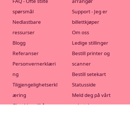
FAQ - Ofte stilte
arrangør
spørsmål
Support - Jeg er
Nedlastbare
billettkjøper
ressurser
Om oss
Blogg
Ledige stillinger
Referanser
Bestill printer og
Personvernerklæri
scanner
ng
Bestill setekart
Tilgjengelighetserkl
Statusside
æring
Meld deg på vårt
Checkins vilkår
nyhetsbrev