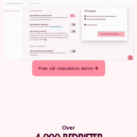
Prøv vår interaktive demo
Over