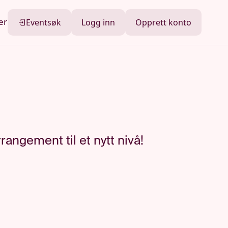
er
Eventsøk
Logg inn
Opprett konto
angement til et nytt nivå!