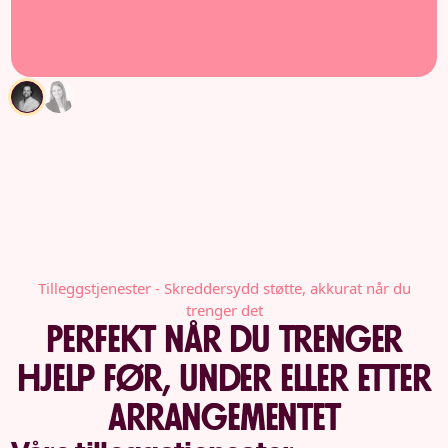
Tilleggstjenester - Skreddersydd støtte, akkurat når du
trenger det
Perfekt når du trenger
hjelp før, under eller etter
arrangementet