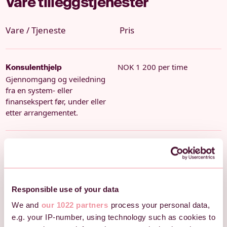
Våre tilleggstjenester
Vare / Tjeneste
Pris
NOK 1 200 per time
Konsulenthjelp
Gjennomgang og veiledning
fra en system- eller
finansekspert før, under eller
etter arrangementet.
Har du lister
Fra 1200 kroner per import
Listeimport
over deltakere eller
sponsorer? Vi importerer
dem til Checkin, slik at alle får
Responsible use of your data
de riktige billettene og den
riktige informasjonen.
We and
our 1022 partners
process your personal data,
e.g. your IP-number, using technology such as cookies to