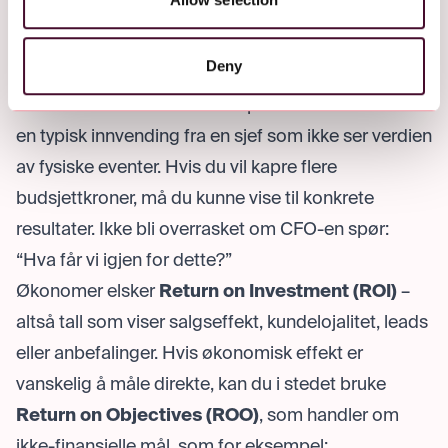
Hvordan selge inn event som strategi til
Deny
ledelsen?
"Kan vi ikke bare sende en e-post i stedet?" Det er
en typisk innvending fra en sjef som ikke ser verdien
av fysiske eventer. Hvis du vil kapre flere
budsjettkroner, må du kunne vise til konkrete
resultater. Ikke bli overrasket om CFO-en spør:
“Hva får vi igjen for dette?”
Økonomer elsker
Return on Investment (ROI)
–
altså tall som viser salgseffekt, kundelojalitet, leads
eller anbefalinger. Hvis økonomisk effekt er
vanskelig å måle direkte, kan du i stedet bruke
Return on Objectives (ROO)
, som handler om
ikke-finansielle mål, som for eksempel: