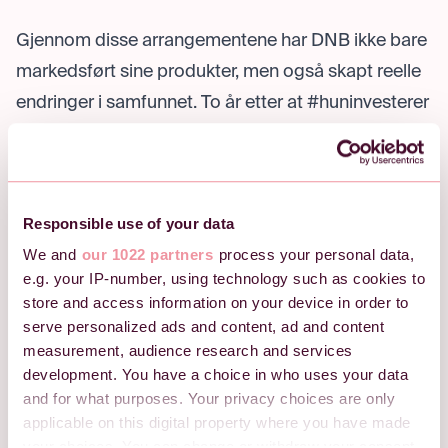
Gjennom disse arrangementene har DNB ikke bare
markedsført sine produkter, men også skapt reelle
endringer i samfunnet. To år etter at #huninvesterer
ble lansert, hadde andelen kvinnelige fondseiere
økt med 160 prosent.
"Du kan ikke eie tankene til folk hvis du ikke deltar
Responsible use of your data
i samtalen."
Christoffer Sapienza
Hvordan lage et godt kundearrangement?
We and
our 1022 partners
process your personal data,
e.g. your IP-number, using technology such as cookies to
Christoffer anbefalte å sette mål for arrangementet
store and access information on your device in order to
og skaffe seg god innsikt i publikum.
serve personalized ads and content, ad and content
Kommunikasjonsoppgavene og måten du legger
measurement, audience research and services
development. You have a choice in who uses your data
opp programmet på vil variere ut fra hvor mye
and for what purposes. Your privacy choices are only
kundene kan om temaet og hvor mottakelige de er.
applicable on this digital property where you have made
Er kunnskapen lav og mottakeligheten høy, må du
your choices. You can change or withdraw your consent