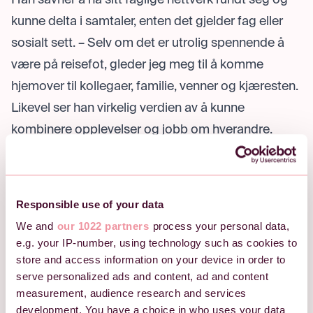
kunne delta i samtaler, enten det gjelder fag eller
sosialt sett. – Selv om det er utrolig spennende å
være på reisefot, gleder jeg meg til å komme
hjemover til kollegaer, familie, venner og kjæresten.
Likevel ser han virkelig verdien av å kunne
kombinere opplevelser og jobb om hverandre.
– Jeg kjenner definitivt at jeg har mer energi og
overskudd når jeg får nye opplevelser og impulser
hver eneste dag. Når arbeidsdagen er over, drar vi
Responsible use of your data
som regel ut for å utforske stedet vi er, noe som
We and
our 1022 partners
process your personal data,
igjen gir ny giv til neste arbeidsdag, forteller Peter.
e.g. your IP-number, using technology such as cookies to
«Du må trå ut av
store and access information on your device in order to
serve personalized ads and content, ad and content
komfortsona om du skal
measurement, audience research and services
development. You have a choice in who uses your data