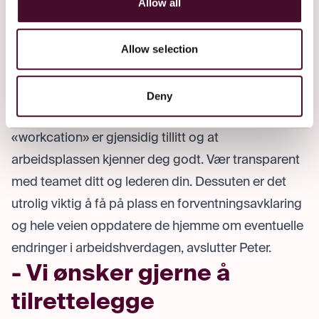
Allow all
n
may combine it with other information that you’ve
du stadig overrasket.
provided to them or that they’ve collected from your use
Tillit er det viktigste
of their services.
Allow selection
Til alle som ønsker å dra på en lignende reise
kommer Peter med en viktig oppfordring:
Deny
- Den viktigste faktoren for å kunne få til
«workcation» er gjensidig tillitt og at
arbeidsplassen kjenner deg godt. Vær transparent
med teamet ditt og lederen din. Dessuten er det
utrolig viktig å få på plass en forventningsavklaring
og hele veien oppdatere de hjemme om eventuelle
endringer i arbeidshverdagen, avslutter Peter.
- Vi ønsker gjerne å
tilrettelegge