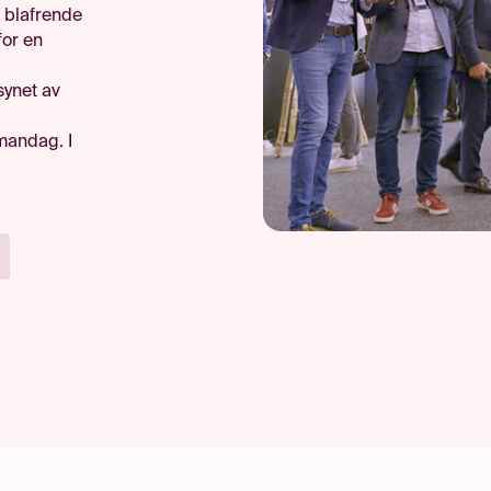
i blafrende
for en
synet av
 mandag. I