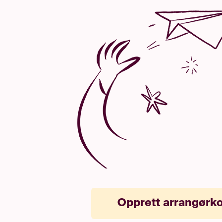
Opprett arrangørk