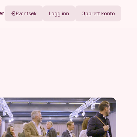
er
Eventsøk
Logg inn
Opprett konto