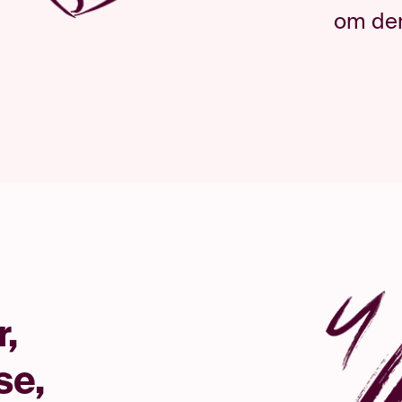
om den
,
se,