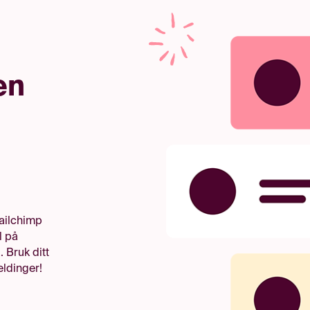
ten
ailchimp
l på
 Bruk ditt
eldinger!