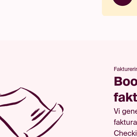
Faktureri
Boo
fak
Vi
gen
faktura
Check