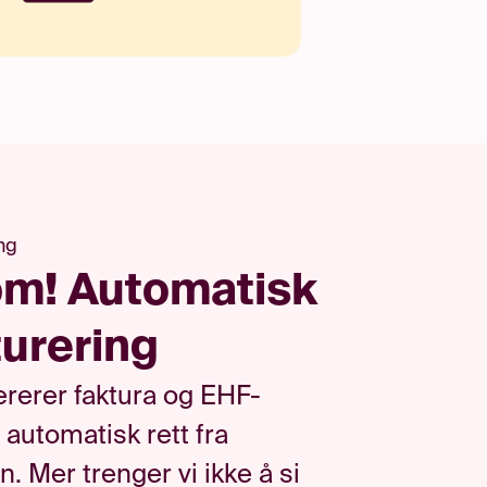
ng
m! Automatisk
turering
ererer
faktura og EHF
-
 automatisk rett fra
in
. Mer trenger vi ikke å si