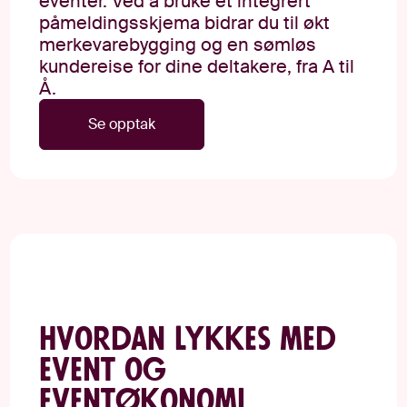
eventer. Ved å bruke et integrert
påmeldingsskjema bidrar du til økt
merkevarebygging og en sømløs
kundereise for dine deltakere, fra A til
Å.
Se opptak
Hvordan lykkes med
event og
eventøkonomi