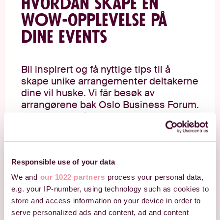
Hvordan skape en
WOW-opplevelse på
dine events
Bli inspirert og få nyttige tips til å
skape unike arrangementer deltakerne
dine vil huske. Vi får besøk av
arrangørene bak Oslo Business Forum.
Andreas Kustås fra Oslo Business
Forum og Andreas Ljones fra Flow
Event deler. sine beste tips og
erfaringer med deg.
Responsible use of your data
Se opptak
We and
our 1022 partners
process your personal data,
e.g. your IP-number, using technology such as cookies to
store and access information on your device in order to
serve personalized ads and content, ad and content