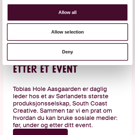
We also share information about your use of our site with
o
our social media, advertising and analytics partners who
Allow all
n
may combine it with other information that you’ve
provided to them or that they’ve collected from your use
of their services.
Allow selection
Deny
SoMe: Før, under og
etter et event
Tobias Hole Aasgaarden er daglig
leder hos et av Sørlandets største
produksjonsselskap, South Coast
Creative. Sammen tar vi en prat om
hvordan du kan bruke sosiale medier:
før, under og etter ditt event.