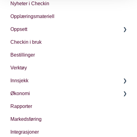
Nyheter i Checkin
Opplæringsmateriell
Oppsett
Checkin i bruk
Kontoinnstillinger
Bestillinger
Oppsett av arrangement
Verktøy
Innsjekk
Økonomi
Generelt
Rapporter
Ulike typer innsjekk
Økonomi i Checkin
Markedsføring
Oppfølging
Integrasjoner
Regnskap