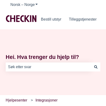
Norsk – Norge
Vis undermeny for oversettelser
Bestill utstyr
Tilleggstjenester
Hei. Hva trenger du hjelp til?
Det finnes ingen forslag fordi søkefeltet er tomt.
Hjelpesenter
Integrasjoner