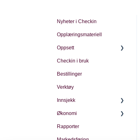
Nyheter i Checkin
Opplæringsmateriell
Oppsett
Checkin i bruk
Kontoinnstillinger
Bestillinger
Oppsett av arrangement
Verktøy
Innsjekk
Økonomi
Generelt
Rapporter
Ulike typer innsjekk
Økonomi i Checkin
Markedsføring
Oppfølging