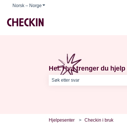
Norsk – Norge
Vis undermeny for oversettelser
Hei. Hva trenger du hjelp 
Det finnes ingen forslag fordi søkefel
Hjelpesenter
Checkin i bruk