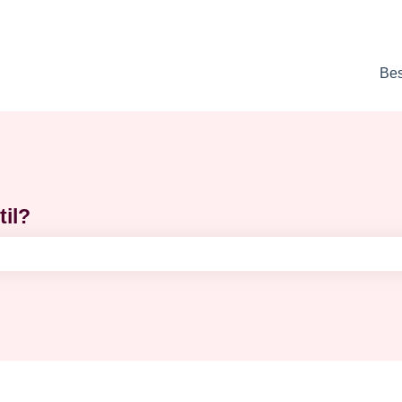
Best
til?
tet er tomt.