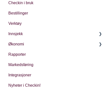
Checkin i bruk
Kontoinnstillinger
Bestillinger
Oppsett av arrangement
Verktøy
Innsjekk
Økonomi
Generelt
Rapporter
Ulike typer innsjekk
Økonomi i Checkin
Markedsføring
Oppfølging
Integrasjoner
Regnskap
Nyheter i Checkin!
Regulatoriske forhold
Priser