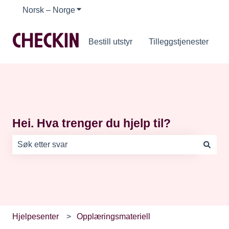
Norsk – Norge
Vis undermeny for oversettelser
Bestill utstyr
Tilleggstjenester
Hei. Hva trenger du hjelp til?
Det finnes ingen forslag fordi søkefeltet er tomt.
Hjelpesenter
Opplæringsmateriell