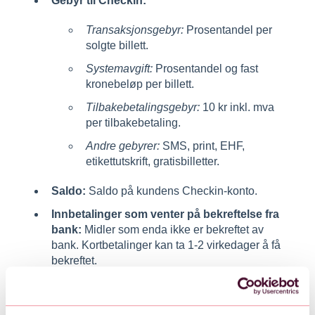
Gebyr til Checkin:
Transaksjonsgebyr:
Prosentandel per
solgte billett.
Systemavgift:
Prosentandel og fast
kronebeløp per billett.
Tilbakebetalingsgebyr:
10 kr inkl. mva
per tilbakebetaling.
Andre gebyrer:
SMS, print, EHF,
etikettutskrift, gratisbilletter.
Saldo:
Saldo på kundens Checkin-konto.
Innbetalinger som venter på bekreftelse fra
bank:
Midler som enda ikke er bekreftet av
bank. Kortbetalinger kan ta 1-2 virkedager å få
bekreftet.
Tilgjengelig for utbetaling:
Beløpet som kan
tas ut av deres Checkin-konto (eller som blir