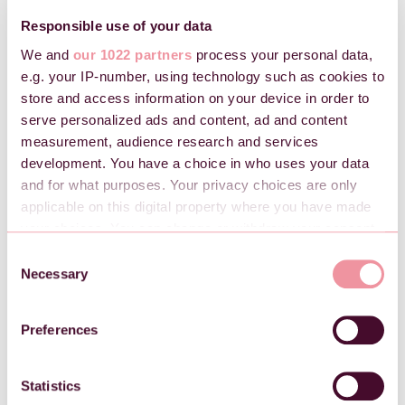
utbetalt)
Responsible use of your data
Tilbakebetalinger under behandling:
Refusjoner som ikke er fullført grunnet
We and
our 1022 partners
process your personal data,
manglende dekning eller bankbekreftelse.
e.g. your IP-number, using technology such as cookies to
store and access information on your device in order to
serve personalized ads and content, ad and content
measurement, audience research and services
2. Standard regnskapskontoer i Checkin
development. You have a choice in who uses your data
and for what purposes. Your privacy choices are only
applicable on this digital property where you have made
Dette er standard kontoplan hos oss. Arrangør kan
tilpasse eget oppsett ved behov.
your choices. You can change or withdraw your consent
any time from the Cookie Declaration or by clicking on
C
Balansekontoer
the Privacy trigger icon.
Necessary
o
n
1500 Kundefordringer:
Salg der betalingen
If you allow, we would also like to:
s
ikke er mottatt. Eks. en faktura som enda ikke er
Preferences
Collect information about your geographical
e
betalt av sluttkunden.
location which can be accurate to within several
n
1920 Bankinnskudd:
Kundens egen
meters
t
Statistics
bankkonto. Dette er kontoen oppgjør går via.