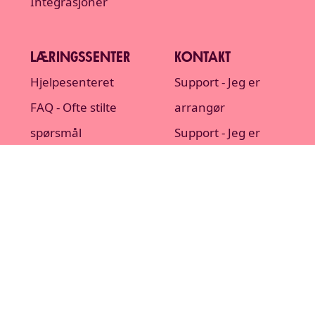
Integrasjoner
LÆRINGSSENTER
KONTAKT
Hjelpesenteret
Support - Jeg er
FAQ - Ofte stilte
arrangør
spørsmål
Support - Jeg er
Nedlastbare
billettkjøper
ressurser
Om oss
Blogg
Ledige stillinger
Referanser
Bestill printer og
Personvernerklæri
scanner
ng
Bestill setekart
Tilgjengelighetserkl
Statusside