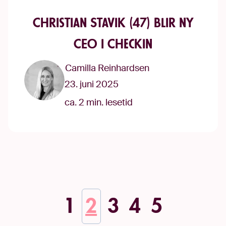
Christian Stavik (47) blir ny
CEO i Checkin
Camilla Reinhardsen
23. juni 2025
ca. 2 min. lesetid
1
2
3
4
5
FORrige
NeSt