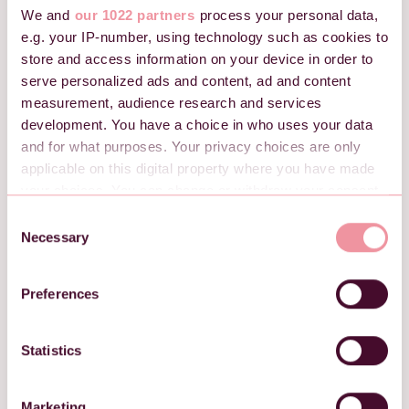
ca. 7 min. lesetid
We and
our 1022 partners
process your personal data,
e.g. your IP-number, using technology such as cookies to
store and access information on your device in order to
serve personalized ads and content, ad and content
measurement, audience research and services
development. You have a choice in who uses your data
and for what purposes. Your privacy choices are only
applicable on this digital property where you have made
your choices. You can change or withdraw your consent
any time from the Cookie Declaration or by clicking on
C
the Privacy trigger icon.
Necessary
o
n
If you allow, we would also like to:
s
Preferences
Collect information about your geographical location
e
which can be accurate to within several meters
n
Identify your device by actively scanning it for
t
Statistics
specific characteristics (fingerprinting)
S
e
Find out more about how your personal data is processed
Når bør du bruke et
Marketing