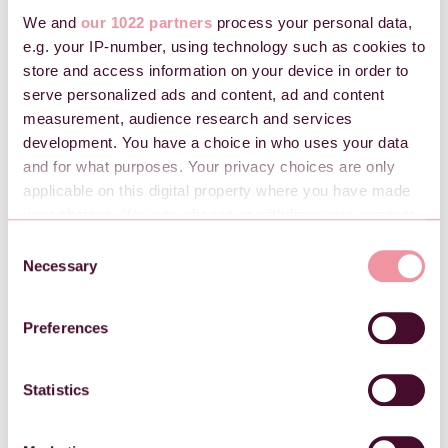
We and
our 1022 partners
process your personal data,
e.g. your IP-number, using technology such as cookies to
store and access information on your device in order to
serve personalized ads and content, ad and content
measurement, audience research and services
development. You have a choice in who uses your data
and for what purposes. Your privacy choices are only
applicable on this digital property where you have made
your choices. You can change or withdraw your consent
any time from the Cookie Declaration or by clicking on
Når du har valgt printeren fra listen, kan du
C
trykke på knappen som heter "Install driver"
the Privacy trigger icon.
Necessary
o
eller "Replace driver". Driveren er nå riktig
n
installert.
If you allow, we would also like to:
s
Preferences
Slå printeren av og på igjen for å aktivere
Collect information about your geographical
e
endringen.
location which can be accurate to within several
n
meters
t
Statistics
Gå til skanneren via "Min side" i Checkin på det
Identify your device by actively scanning it for
S
arrangementet du skal skanne billetter.
specific characteristics (fingerprinting)
e