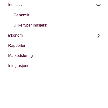
Innsjekk
Generelt
Ulike typer innsjekk
Økonomi
Rapporter
Økonomi i Checkin
Markedsføring
Oppfølging
Integrasjoner
Regnskap
Regulatoriske forhold
Priser