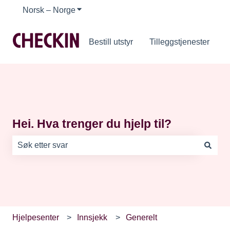
Norsk – Norge
Vis undermeny for oversettelser
Bestill utstyr
Tilleggstjenester
Hei. Hva trenger du hjelp til?
Det finnes ingen forslag fordi søkefeltet er tomt.
Hjelpesenter
Innsjekk
Generelt