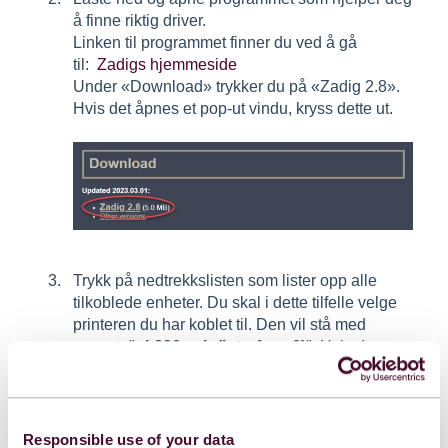
å finne riktig driver.
Linken til programmet finner du ved å gå
til:
Zadigs hjemmeside
Under «Download» trykker du på «Zadig 2.8».
Hvis det åpnes et pop-ut vindu, kryss dette ut.
Trykk på nedtrekkslisten som lister opp alle
tilkoblede enheter. Du skal i dette tilfelle velge
printeren du har koblet til. Den vil stå med
navnet: "
ql-820nwb (interface 0)
". Hvis den
ikke finnes i listen, kan du trykke på "Options"
og "List all devices". Da vil den ligge i
listen.
Husk at printeren må være koblet til og
slått på.
Responsible use of your data