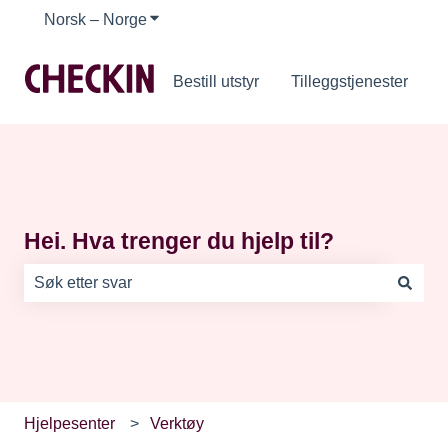
Norsk – Norge
Vis undermeny for oversettelser
Bestill utstyr
Tilleggstjenester
Hei. Hva trenger du hjelp til?
Det finnes ingen forslag fordi søkefeltet er tomt.
Hjelpesenter
Verktøy