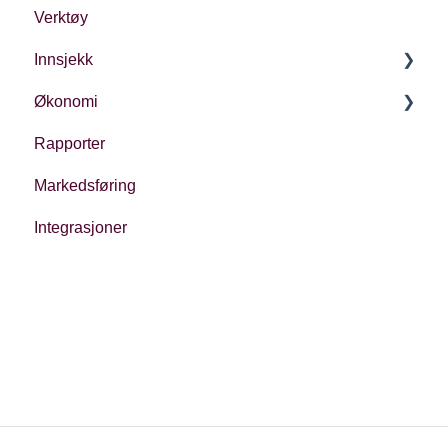
Verktøy
Innsjekk
Økonomi
Generelt
Rapporter
Ulike typer innsjekk
Økonomi i Checkin
Markedsføring
Oppfølging
Integrasjoner
Regnskap
Regulatoriske forhold
Priser