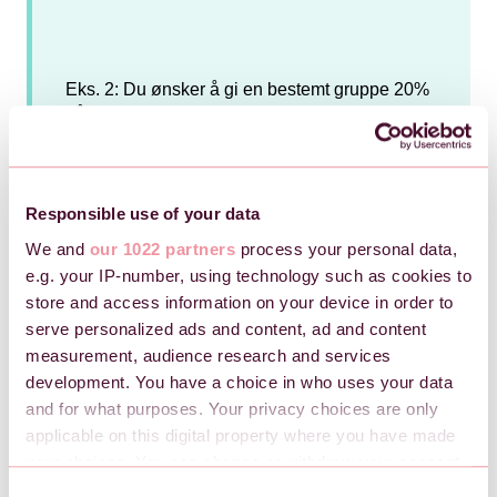
Eks. 2: Du ønsker å gi en bestemt gruppe 20%
på billettprisen. Da kan vi opprette en rabatt
med "rabattkode" som trigger, skrive inn det vi
ønsker skal være koden, eks. RABATT20,
velge "prosent" som type rabatt og skrive inn
20%, og Gi rabatt til "per billett". Her kan du
Responsible use of your data
også huke av for bruksbegrensning og legge
We and
our 1022 partners
process your personal data,
inn x antall, hvis du ikke ønsker at den skal
e.g. your IP-number, using technology such as cookies to
kunne brukes mer enn x ganger.
store and access information on your device in order to
serve personalized ads and content, ad and content
measurement, audience research and services
development. You have a choice in who uses your data
and for what purposes. Your privacy choices are only
applicable on this digital property where you have made
your choices. You can change or withdraw your consent
any time from the Cookie Declaration or by clicking on
C