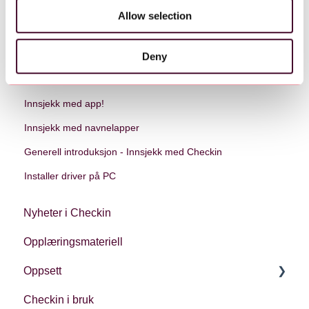
may combine it with other information that you’ve
Allow selection
provided to them or that they’ve collected from your use
of their services.
Relaterte artikler
Deny
Innsjekkspunkt med adgangskontroll
Innsjekk med app!
Innsjekk med navnelapper
Generell introduksjon - Innsjekk med Checkin
Installer driver på PC
Nyheter i Checkin
Opplæringsmateriell
Oppsett
Checkin i bruk
Kontoinnstillinger