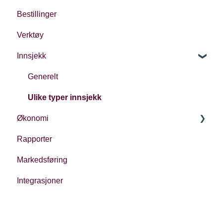
Bestillinger
Oppsett av arrangement
Verktøy
Innsjekk
Generelt
Ulike typer innsjekk
Økonomi
Rapporter
Økonomi i Checkin
Markedsføring
Oppfølging
Integrasjoner
Regnskap
Regulatoriske forhold