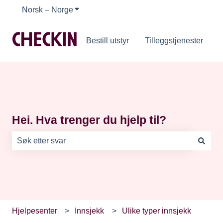
Norsk – Norge
Vis undermeny for oversettelser
Bestill utstyr
Tilleggstjenester
Hei. Hva trenger du hjelp til?
Det finnes ingen forslag fordi søkefeltet er tomt.
Hjelpesenter
Innsjekk
Ulike typer innsjekk