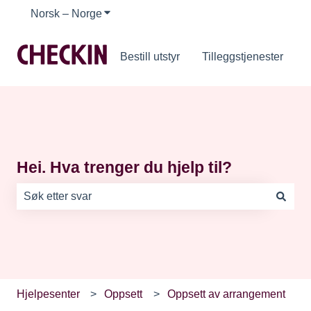
Norsk – Norge
Vis undermeny for oversettelser
Bestill utstyr
Tilleggstjenester
Hei. Hva trenger du hjelp til?
Det finnes ingen forslag fordi søkefeltet er tomt.
Hjelpesenter
Oppsett
Oppsett av arrangement