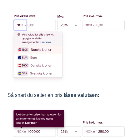
Så snart du setter en pris
låses valutaen
: