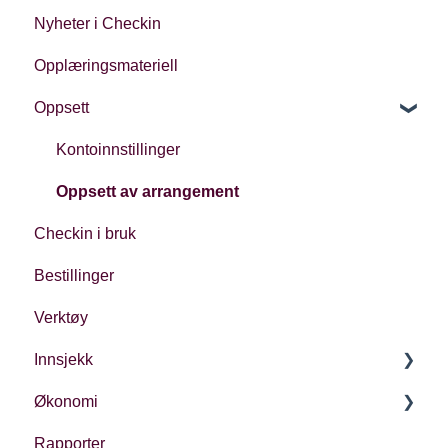
Nyheter i Checkin
Opplæringsmateriell
Oppsett
Kontoinnstillinger
Oppsett av arrangement
Checkin i bruk
Bestillinger
Verktøy
Innsjekk
Økonomi
Generelt
Rapporter
Ulike typer innsjekk
Økonomi i Checkin