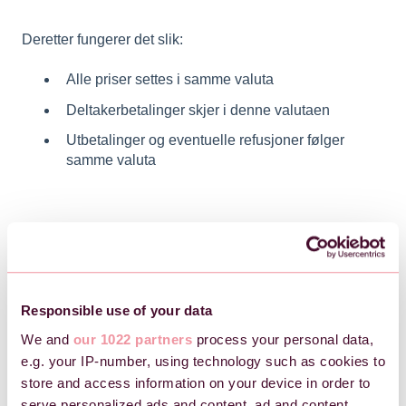
Deretter fungerer det slik:
Alle priser settes i samme valuta
Deltakerbetalinger skjer i denne valutaen
Utbetalinger og eventuelle refusjoner følger
samme valuta
Endre valuta
Responsible use of your data
Før publisering
We and
our 1022 partners
process your personal data,
Hvis arrangementet ikke er publisert ennå, kan du endre
e.g. your IP-number, using technology such as cookies to
valutaen på arrangementet:
store and access information on your device in order to
serve personalized ads and content, ad and content