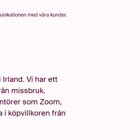
mmunikationen med våra kunder.
rland. Vi har ett
från missbruk
.
antörer som Zoom,
i köpvillkoren från