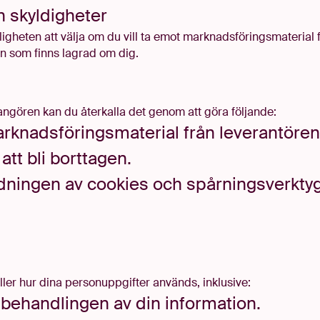
h
skyldigheter
öjligheten att välja om du vill ta emot marknadsföringsmateria
tion som finns lagrad om dig
.
angören kan du återkalla det genom att göra följande
:
marknadsföringsmaterial från leverantöre
tt bli borttagen
.
dningen av cookies och spårningsverktyg, g
ller hur dina personuppgifter används, inklusive
:
 behandlingen av din information
.