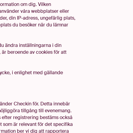
formation om dig. Vilken
använder våra webbplatser eller
r, din IP-adress, ungefärlig plats,
bplats du besöker när du lämnar
u ändra inställningarna i din
 är beroende av cookies för att
ycke, i enlighet med gällande
vänder Checkin för. Detta innebär
möjliggöra tillgång till evenemang.
 efter registrering bestäms också
som är relevant för det specifika
ation ber vi dig att rapportera