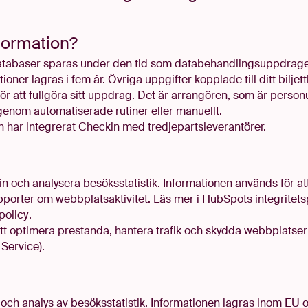
nformation
?
atabaser sparas under den tid som databehandlingsuppdraget
ktioner lagras i fem år. Övriga uppgifter kopplade till ditt bilj
ör att fullgöra sitt uppdrag. Det är arrangören, som är perso
genom automatiserade rutiner eller manuellt.
 har integrerat Checkin med tredjepartsleverantörer.
in och analysera besöksstatistik. Informationen används för a
orter om webbplatsaktivitet. Läs mer i HubSpots integritetsp
policy
.
t optimera prestanda, hantera trafik och skydda webbplatser m
Service).
och analys av besöksstatistik. Informationen lagras inom EU o