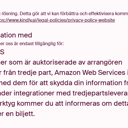
-lösning. Detta gör att vi kan förbättra och effektivisera ko
ps://www.kindly.ai/legal-policies/privacy-policy-website
mation
med
er oss är endast tillgänglig för
:
S
er som är auktoriserade av
arrangören
 från tredje part, Amazon Web Services i I
ed dem för att skydda din information 
der integrationer med tredjepartslever
rktyg kommer du att informeras om detta 
 en biljett
.