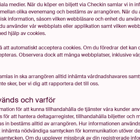
ala medier. När du köper en biljett via Checkin samlar vi in in
r mellan olika evenemang och bestäms av arrangören. När du 
nisk information, såsom vilken webbläsare och enhet du använde
 du använder vår webbplats eller applikation samt vilken web
ed hjälp av cookies.
å att automatiskt acceptera cookies. Om du föredrar det kan d
epteras. Observera dock att många webbplatser, inklusive vår,
samlas in ska arrangören alltid inhämta vårdnadshavares samt
e sker, ber vi dig att rapportera det till oss.
vänds och varför
mation för att kunna tillhandahålla de tjänster våra kunder an
för att hantera deltagarregister, tillhandahålla biljetter och 
as in bestäms alltid av arrangören. Hur informationen används
t inhämta nödvändiga samtycken för kommunikation utöver det 
amtycken. Om du upplever missbruk av din registrerade inform