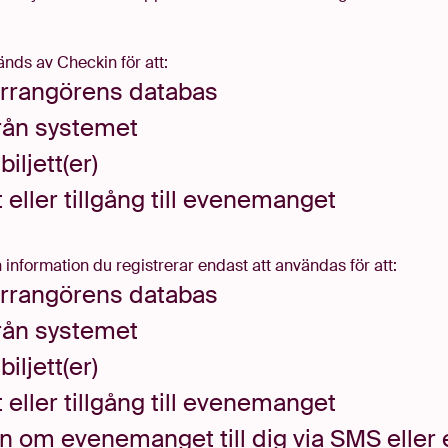
nds av Checkin för att:
arrangörens databas
 från systemet
iljett(er)
ller tillgång till
evenemanget
nformation du registrerar endast att användas för att:
arrangörens databas
 från systemet
iljett(er)
ller tillgång till
evenemanget
on om evenemanget till dig via SMS eller 