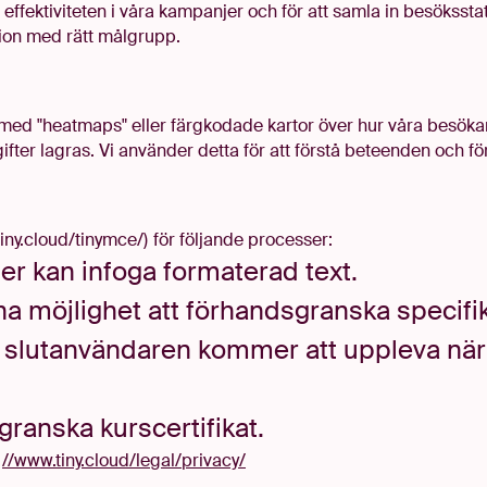
effektiviteten i våra kampanjer och för att samla in besöksstati
ation med rätt målgrupp.
 med "heatmaps" eller färgkodade kartor över hur våra besökar
fter lagras. Vi använder detta för att förstå beteenden och f
tiny.cloud/tinymce/)
för följande processer:
er kan infoga formaterad text.
 möjlighet att förhandsgranska specifik
vad slutanvändaren kommer att uppleva n
ranska kurscertifikat.
:
//www.tiny.cloud/legal/privacy/