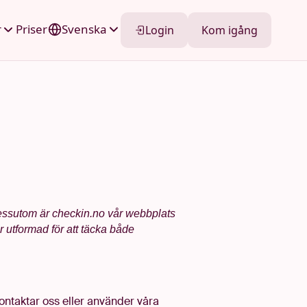
r
Priser
Svenska
Login
Kom igång
 Dessutom är checkin.no vår webbplats
är utformad för att täcka både
kontaktar oss eller använder våra