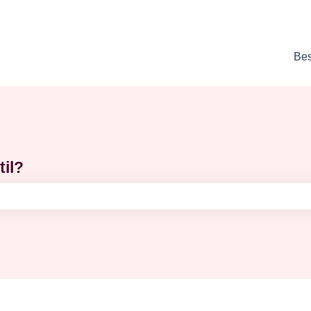
Best
til?
tet er tomt.