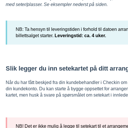
med seter/plasser. Se eksempler nederst på siden.
NB: Ta hensyn til leveringstiden i forhold til datoen arr
billettsalget starter.
Leveringstid: ca. 4 uker.
Slik legger du inn setekartet på ditt arra
Når du har fått beskjed fra din kundebehandler i Checkin om at
din kundekonto. Du kan starte å bygge oppsettet for arrangeme
kartet, men husk å svare på spørsmålet om setekart i innled
NB! Det er ikke mulig å legge til setekart til et arrangem