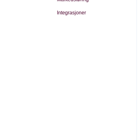
Integrasjoner
Regnskap
Regulatoriske forhold
Priser