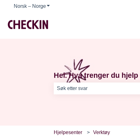
Norsk – Norge
Vis undermeny for oversettelser
Hei. Hva trenger du hjelp 
Det finnes ingen forslag fordi søkefel
Hjelpesenter
Verktøy