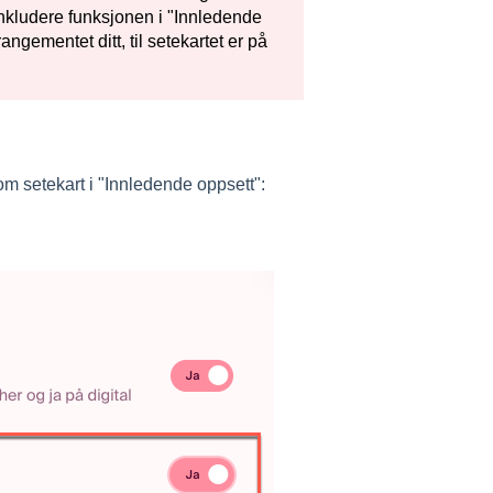
å inkludere funksjonen i "Innledende
ngementet ditt, til setekartet er på
om setekart i "Innledende oppsett":