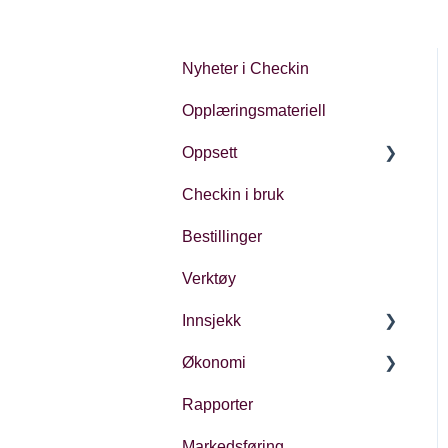
Nyheter i Checkin
Opplæringsmateriell
Oppsett
Checkin i bruk
Kontoinnstillinger
Bestillinger
Oppsett av arrangement
Verktøy
Innsjekk
Økonomi
Generelt
Rapporter
Ulike typer innsjekk
Økonomi i Checkin
Markedsføring
Oppfølging