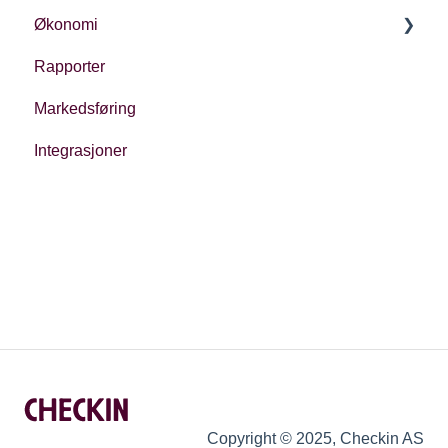
Økonomi
Generelt
Rapporter
Ulike typer innsjekk
Økonomi i Checkin
Markedsføring
Oppfølging
Integrasjoner
Regnskap
Regulatoriske forhold
Priser
Copyright © 2025, Checkin AS