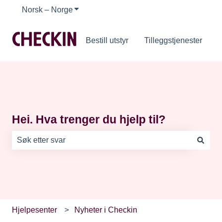
Norsk – Norge
Vis undermeny for oversettelser
Bestill utstyr
Tilleggstjenester
Hei. Hva trenger du hjelp til?
Det finnes ingen forslag fordi søkefeltet er tomt.
Hjelpesenter
Nyheter i Checkin