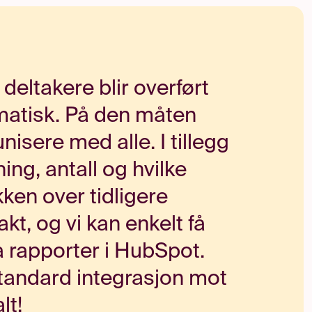
t deltakere blir overført
matisk. På den måten
sere med alle. I tillegg
ning, antall og hvilke
kken over tidligere
akt, og vi kan enkelt få
ia rapporter i HubSpot.
standard integrasjon mot
lt!