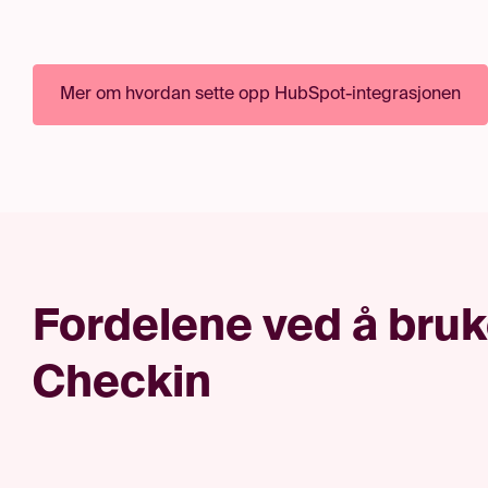
Mer om hvordan sette opp HubSpot-integrasjonen
Fordelene ved å bru
Checkin