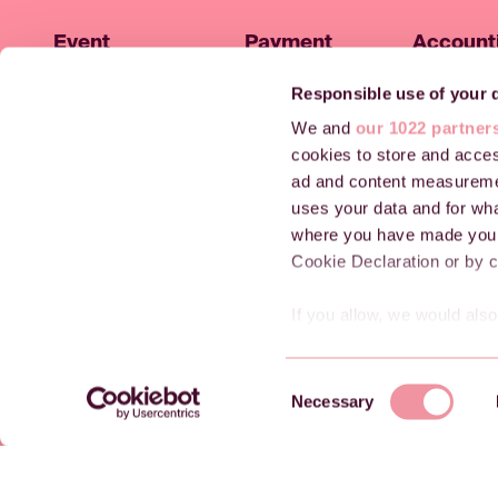
Event
Payment
Account
registration
solutions
module 
Responsible use of your 
solution
events
We and
our 1022 partner
Resources
cookies to store and acces
ad and content measureme
Contact support
uses your data and for wha
Customer Stories
where you have made your
Cookie Declaration or by cl
Blog
If you allow, we would also 
Helpcentre
Collect information
Join our newsletter
meters
C
Identify your device
Necessary
o
Find out more about how y
n
section
.
s
e