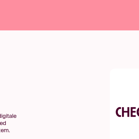
g
igitale
med
tem.