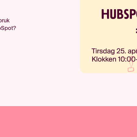
bruk
bSpot?