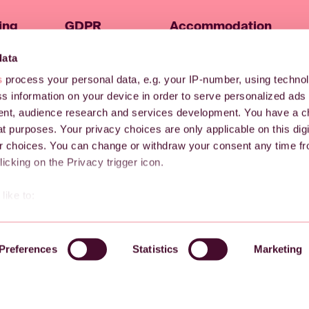
ing
GDPR
Accommodation
for
and
data
security
s
process your personal data, e.g. your IP-number, using techno
About Checkin
s information on your device in order to serve personalized ads
nt, audience research and services development. You have a c
About us
t purposes. Your privacy choices are only applicable on this digi
Book a demo
 choices. You can change or withdraw your consent any time fr
icking on the Privacy trigger icon.
Privacy policy
like to:
 about your geographical location which can be accurate to withi
 by actively scanning it for specific characteristics (fingerprintin
Preferences
Statistics
Marketing
our personal data is processed and set your preferences in the